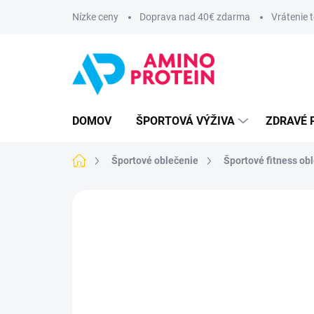
Prejsť
Nízke ceny
Doprava nad 40€ zdarma
Vrátenie 
na
obsah
DOMOV
ŠPORTOVÁ VÝŽIVA
ZDRAVÉ 
Domov
Športové oblečenie
Športové fitness o
ZNAČKA:
LEGAL POWER