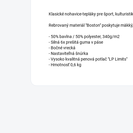
Klasické nohavice-tepláky pre šport, kulturist
Rebrovaný materiál "Boston" poskytuje mäkký, 
- 50% bavlna / 50% polyester, 340g/m2
- Silná 6x prešitá guma v páse
- Bočné vrecká
- Nastaviteľná šnúrka
- Vysoko kvalitná penová potlač "LP Limits"
- Hmotnosť 0,6 kg