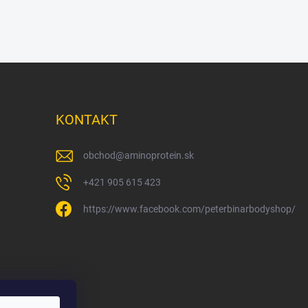
KONTAKT
obchod
@
aminoprotein.sk
+421 905 615 423
https://www.facebook.com/peterbinarbodyshop/