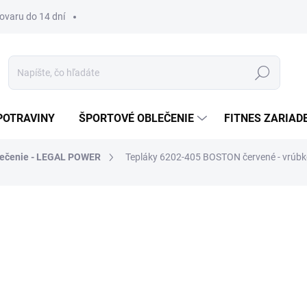
tovaru do 14 dní
Hľadať
POTRAVINY
ŠPORTOVÉ OBLEČENIE
FITNES ZARIAD
blečenie - LEGAL POWER
Tepláky 6202-405 BOSTON červené - vrúbk
€53
Jednotková
ZVOĽTE VARIANT
cena:
VARIANT