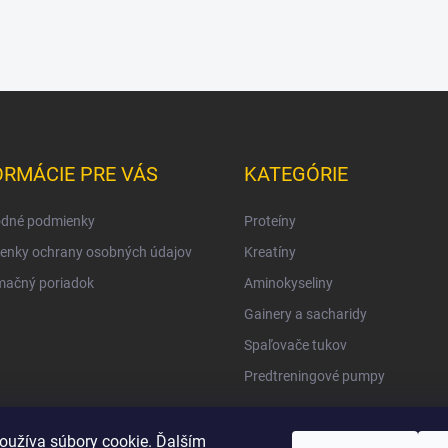
ORMÁCIE PRE VÁS
KATEGÓRIE
dné podmienky
Proteíny
enky ochrany osobných údajov
Kreatíny
mačný poriadok
Aminokyseliny
Gainery a sacharidy
Spaľovače tukov
Predtreningové pumpy
oužíva súbory cookie. Ďalším