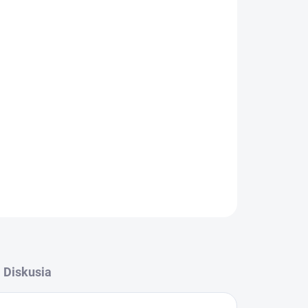
Pridať do košíka
šport, kulturistiku a voľný čas, ktoré sú v
oku 1997.
oskytuje mäkký, ľahký pocit, lepšiu ventiláciu a
ri pohybe.
OPÝTAŤ SA
Diskusia