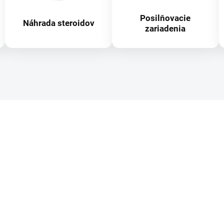
Posilňovacie
Náhrada steroidov
zariadenia
AKCIA
2768