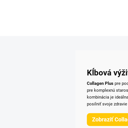
obsahuje v sušine 80% bielkovín, čopredstavuje
v každej dávke až 22,5g čistých...
Kĺbová výž
Collagen Plus
pre pod
pre komplexnú staros
kombinácia je ideálna 
posilniť svoje zdravie
Zobraziť Coll