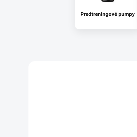
Predtreningové pumpy
NOVINKA
9962
AKCIA
TIP