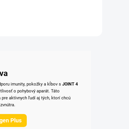
obsahuje v sušine 80% bielkovín, čopredstavuje
v každej dávke až 22,5g čistých...
iva
poru imunity, pokožky a kĺbov s
JOINT 4
tlivosť o pohybový aparát. Táto
pre aktívnych ľudí aj tých, ktorí chcú
 zvnútra.
agen Plus