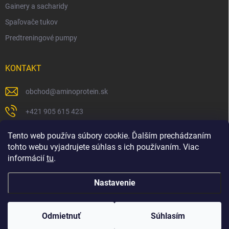
Gainery a sacharidy
Spaľovače tukov
Predtreningové pumpy
KONTAKT
obchod
@
aminoprotein.sk
+421 905 615 423
https://www.facebook.com/peterbinarbodyshop/
Tento web používa súbory cookie. Ďalším prechádzaním
tohto webu vyjadrujete súhlas s ich používaním. Viac
informácií
tu
.
Nastavenie
Copyright 2026
Aminoprotein
. Všetky práva vyhradené.
Odmietnuť
Súhlasím
Vytvoril Shoptet