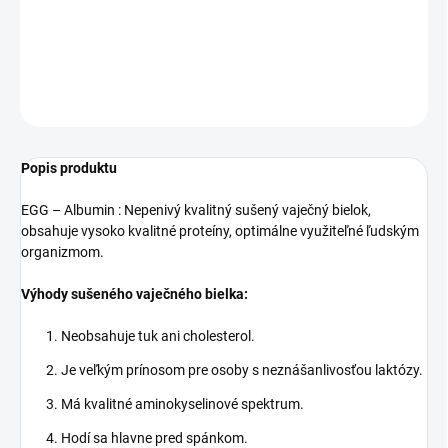
DETAILNÉ INFORMÁCIE
OPÝTAŤ SA
Popis produktu
EGG – Albumin : Nepenivý kvalitný sušený vaječný bielok,
obsahuje vysoko kvalitné proteíny, optimálne využiteľné ľudským
organizmom.
Výhody sušeného vaječného bielka:
Neobsahuje tuk ani cholesterol.
Je veľkým prínosom pre osoby s neznášanlivosťou laktózy.
Má kvalitné aminokyselinové spektrum.
Hodí sa hlavne pred spánkom.