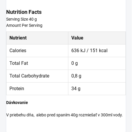
Nutrition Facts
Serving Size 40 g
Amount Per Serving
Nutrient
Value
Calories
636 kJ / 151 kcal
Total Fat
0 g
Total Carbohydrate
0,8 g
Protein
34 g
Dávkovanie
V priebehu dňa, alebo pred spaním 40g rozmiešať v 300ml vody.