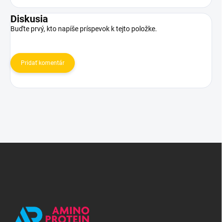
Diskusia
Buďte prvý, kto napíše príspevok k tejto položke.
Pridať komentár
Z
á
p
ä
t
i
e