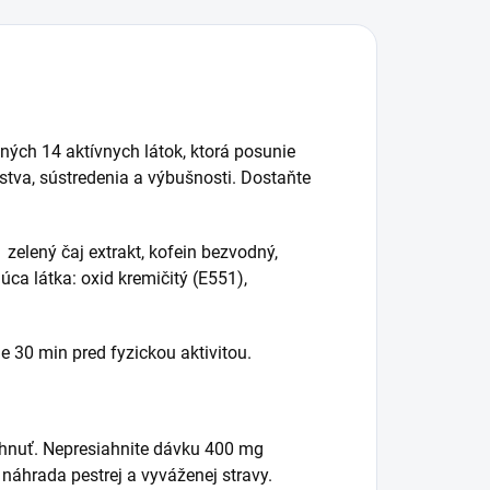
ých 14 aktívnych látok, ktorá posunie
tva, sústredenia a výbušnosti. Dostaňte
zelený čaj extrakt, kofein bezvodný,
úca látka: oxid kremičitý (E551),
e 30 min pred fyzickou aktivitou.
iahnuť. Nepresiahnite dávku 400 mg
náhrada pestrej a vyváženej stravy.