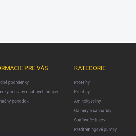
ORMÁCIE PRE VÁS
KATEGÓRIE
dné podmienky
Proteíny
enky ochrany osobných údajov
Kreatíny
mačný poriadok
Aminokyseliny
Gainery a sacharidy
Spaľovače tukov
Predtreningové pumpy