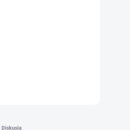
F je špičková predtréningová
kombinácia
ných 14 aktívnych látok, ktorá posunie váš
e správnou voľbou pre zlepšenie a predĺženie
 sústredenia a výbušnosti. Dostaňte zo seba
éningu či už ste začiatočník, alebo profesionál.
OPÝTAŤ SA
Diskusia