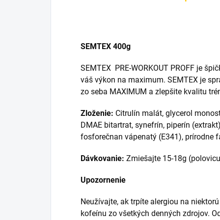
SEMTEX 400g
SEMTEX
PRE-WORKOUT PROFF je špičk
váš výkon na maximum. SEMTEX je správn
zo seba MAXIMUM a zlepšite kvalitu tréni
Zloženie:
Citrulín malát, glycerol monoste
DMAE bitartrat, synefrín, piperín (extrakt),
fosforečnan vápenatý (E341), prírodne f
Dávkovanie:
Zmiešajte 15-18g (polovic
Upozornenie
Neužívajte, ak trpíte alergiou na niekt
kofeínu zo všetkých denných zdrojov. Od