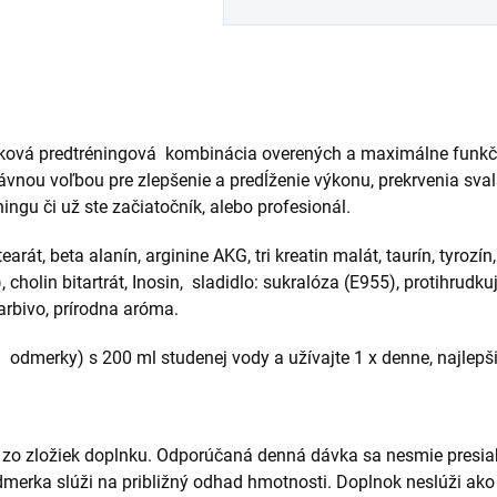
ová predtréningová
kombinácia overených a maximálne funkčn
ou voľbou pre zlepšenie a predĺženie výkonu, prekrvenia svals
ngu či už ste začiatočník, alebo profesionál.
arát, beta alanín, arginine AKG, tri kreatin malát, taurín, tyrozín,
 cholin bitartrát, Inosin,
sladidlo: sukralóza (E955), protihrudkuj
arbivo, prírodna aróma.
u
odmerky) s 200 ml studenej vody a užívajte 1 x denne, najlepši
orú zo zložiek doplnku. Odporúčaná denná dávka sa nesmie pres
merka slúži na približný odhad hmotnosti. Doplnok neslúži ako 