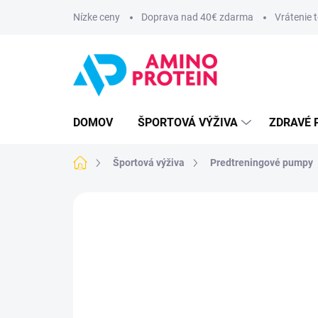
Prejsť
Nízke ceny
Doprava nad 40€ zdarma
Vrátenie 
na
obsah
DOMOV
ŠPORTOVÁ VÝŽIVA
ZDRAVÉ 
Domov
Športová výživa
Predtreningové pumpy
ZNAČKA:
AMINOPROTEIN NUTRITION