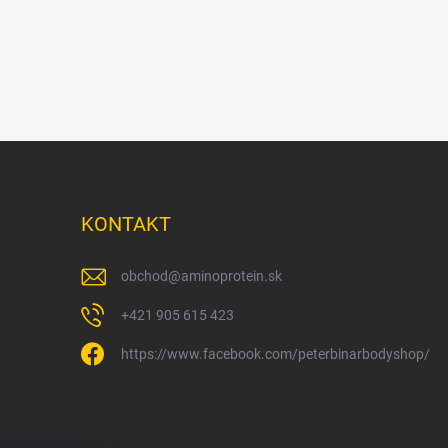
KONTAKT
obchod
@
aminoprotein.sk
+421 905 615 423
https://www.facebook.com/peterbinarbodyshop/