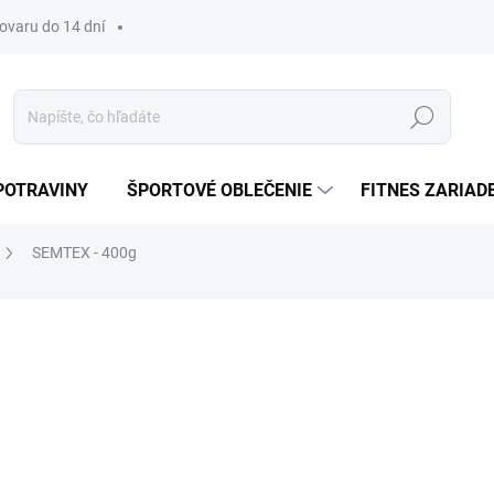
tovaru do 14 dní
Hľadať
POTRAVINY
ŠPORTOVÉ OBLEČENIE
FITNES ZARIAD
SEMTEX - 400g
€26
Jednotková
SKLADOM
cena:
−
+