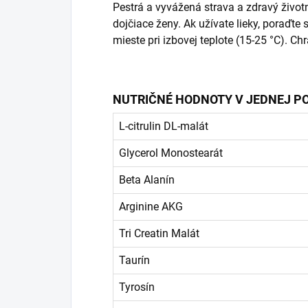
Pestrá a vyvážená strava a zdravý živo
dojčiace ženy. Ak užívate lieky, poraďt
mieste pri izbovej teplote (15-25 °C). C
NUTRIČNÉ HODNOTY V JEDNEJ POR
L-citrulin DL-malát
Glycerol Monostearát
Beta Alanín
Arginine AKG
Tri Creatin Malát
Taurín
Tyrosín