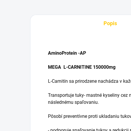
Popis
AminoProtein -AP
MEGA L-CARNITINE 150000mg
L-Carnitín sa prirodzene nachádza v kaž
Transportuje tuky- mastné kyseliny cez
následnému spaľovaniu.
Pôsobí preventívne proti ukladaniu tuko
- podporuje spaľovanie tukov a redukcii