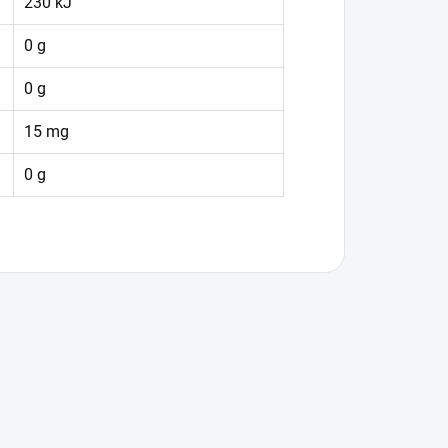
230 kJ
0 g
0 g
15 mg
0 g