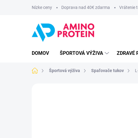
Prejsť
Nízke ceny
Doprava nad 40€ zdarma
Vrátenie 
na
obsah
DOMOV
ŠPORTOVÁ VÝŽIVA
ZDRAVÉ 
Domov
Športová výživa
Spaľovače tukov
L
ZNAČKA:
AMINOPROTEIN NUTRITION