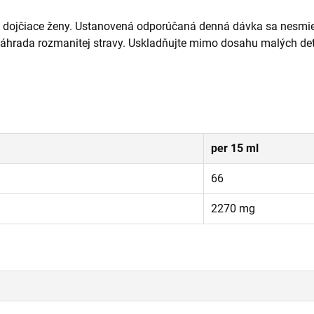
é a dojčiace ženy. Ustanovená odporúčaná denná dávka sa nesmie
hrada rozmanitej stravy. Uskladňujte mimo dosahu malých detí, 
per 15 ml
66
2270 mg