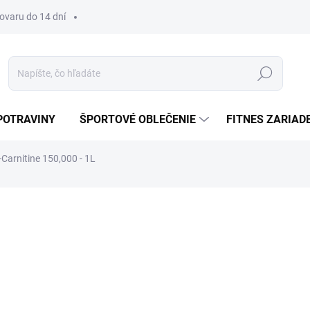
tovaru do 14 dní
Hľadať
POTRAVINY
ŠPORTOVÉ OBLEČENIE
FITNES ZARIAD
-Carnitine 150,000 - 1L
€18,90
Jednotková
ZVOĽTE VARIANT
cena:
VARIANT