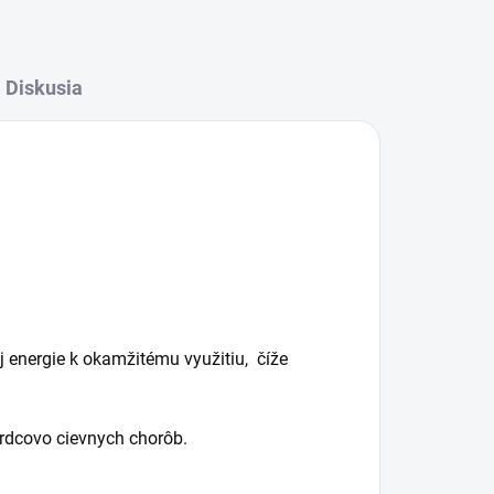
Diskusia
 energie k okamžitému využitiu, číže
srdcovo cievnych chorôb.