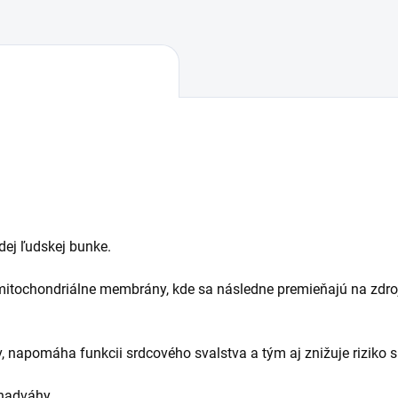
dej ľudskej bunke.
 mitochondriálne membrány, kde sa následne premieňajú na zdroj
v, napomáha funkcii srdcového svalstva a tým aj znižuje riziko 
 nadváhy