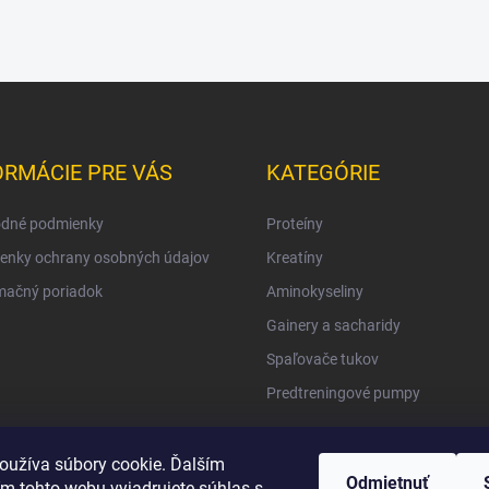
ORMÁCIE PRE VÁS
KATEGÓRIE
dné podmienky
Proteíny
enky ochrany osobných údajov
Kreatíny
mačný poriadok
Aminokyseliny
Gainery a sacharidy
Spaľovače tukov
Predtreningové pumpy
oužíva súbory cookie. Ďalším
Odmietnuť
m tohto webu vyjadrujete súhlas s