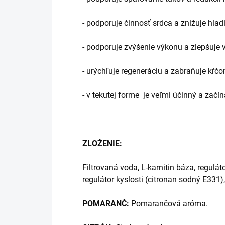
- podporuje činnosť srdca a znižuje hladi
- podporuje zvýšenie výkonu a zlepšuje v
- urýchľuje regeneráciu a zabraňuje kŕčo
- v tekutej forme je veľmi účinný a zač
ZLOŽENIE:
Filtrovaná voda, L-karnitin báza, regulá
regulátor kyslosti (citronan sodný E331),
POMARANČ:
Pomarančová aróma.