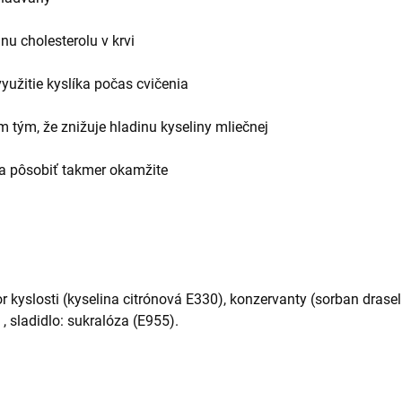
nu cholesterolu v krvi
yužitie kyslíka počas cvičenia
m tým, že znižuje hladinu kyseliny mliečnej
ína pôsobiť takmer okamžite
tor kyslosti (kyselina citrónová E330), konzervanty (sorban dra
 , sladidlo: sukralóza (E955).