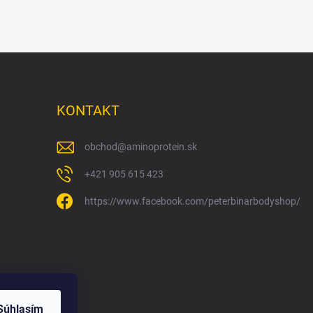
KONTAKT
obchod
@
aminoprotein.sk
+421 905 615 423
https://www.facebook.com/peterbinarbodyshop/
Súhlasím