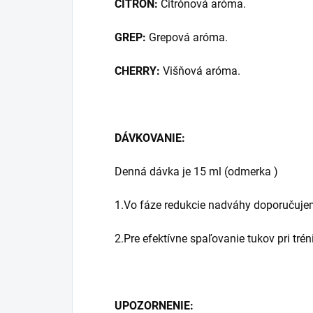
CITRÓN:
Citrónová aróma.
GREP:
Grepová aróma.
CHERRY:
Višňová aróma.
DÁVKOVANIE:
Denná dávka je 15 ml (odmerka )
1.Vo fáze redukcie nadváhy doporučujem
2.Pre efektívne spaľovanie tukov pri tr
UPOZORNENIE: