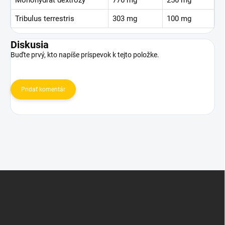
Monohydrát dextrózy
776 mg
256 mg
Tribulus terrestris
303 mg
100 mg
Diskusia
Buďte prvý, kto napíše príspevok k tejto položke.
Pridať komentár
Z
á
p
ä
t