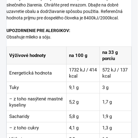
slnečného žiarenia. Chráňte pred mrazom. Dbajte na dobré
uzavretie obalu a dodržiavanie spôsobu použitia. Referenčná
hodnota príjmu pre dospelého človeka je 8400kJ/2000kcal.
UPOZORNENIE PRE ALERGIKOV:
Obsahuje mlieko a sóju.
na 33 g
Výživové hodnoty
na 100 g
porciu
1732 kJ / 414
572 kJ / 137
Energetická hodnota
kcal
kcal
Tuky
9,1 g
3 g
– z toho nasýtené mastné
5,2 g
1,7 g
kyseliny
Sacharidy
5,8 g
1,9 g
– z toho cukry
4,1 g
1,3 g