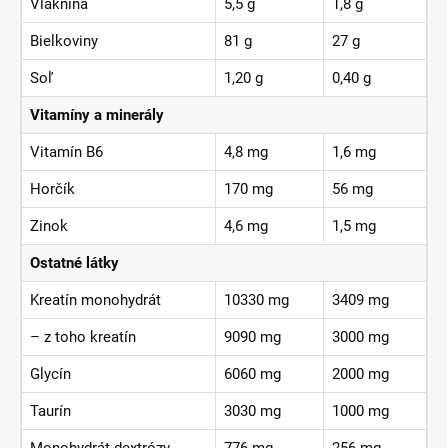
Vláknina
5,5 g
1,8 g
Bielkoviny
81 g
27 g
Soľ
1,20 g
0,40 g
Vitamíny a minerály
Vitamín B6
4,8 mg
1,6 mg
Horčík
170 mg
56 mg
Zinok
4,6 mg
1,5 mg
Ostatné látky
Kreatín monohydrát
10330 mg
3409 mg
– z toho kreatín
9090 mg
3000 mg
Glycín
6060 mg
2000 mg
Taurín
3030 mg
1000 mg