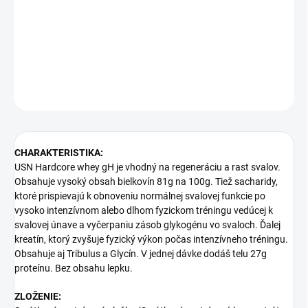
Proteín hardcore whey gH je vhodný pre všetkých športovcov,
ktorí chcú kvalitnú regeneráciu a rast svalov. Obsahuje vysoký
obsah
bielkovín až 81 g na 100g.
DETAILNÉ INFORMÁCIE
OPÝTAŤ SA
CHARAKTERISTIKA:
USN Hardcore whey gH je vhodný na regeneráciu a rast svalov.
Obsahuje vysoký obsah bielkovín 81g na 100g. Tiež sacharidy,
ktoré prispievajú k obnoveniu normálnej svalovej funkcie po
vysoko intenzívnom alebo dlhom fyzickom tréningu vedúcej k
svalovej únave a vyčerpaniu zásob glykogénu vo svaloch. Ďalej
kreatín, ktorý zvyšuje fyzický výkon počas intenzívneho tréningu.
Obsahuje aj Tribulus a Glycín. V jednej dávke dodáš telu 27g
proteínu. Bez obsahu lepku.
ZLOŽENIE: