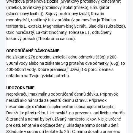
Srvátková proteínová zložka (Srvátkový proteínový koncentrát
(mlieko), Srvátkový proteínový izolát (mlieko), Emulgátor
(slnečnicový lecitín)), Sójový proteínový izolát, Kreatín
monohydrát, rastlinný tuk v prášku (z palmového ja Tribulus
terrestris L. extrakt, Magnesium-bisglycinát,, Sladidlá (sukralóza),
Oxid horečnatý, Laktát zinočnatý, Tolerase L ( , odtučnený
kakaový prášok (Theobroma caccao).
ODPORÚČANÉ DÁVKOVANIE:
Na získanie 27g proteínu zmiešaj jednu odmerku (33g) s 200-
300ml vody alebo na získanie 54g proteínu dve odmerky (66g) so
400-600ml vody. Dobre premiešaj. Užívaj 1-5 porcií denne s
ohľadom na Tvoju fyzickú potrebu.
UPOZORNENIE:
Neprekračuj maximálnu odporúčanú dennú dávku. Prípravok
neslúži ako náhrada za pestrú dennú stravu. Prípravok
nekombinujte s ďalšími suplementami obsahujúcimi kreatín.
Dodržujte pitný režim. Liek neslúži na prevenciu ani liečbu chorôb
či zranení a nemal by byť užívaný namiesto liekov. Nie je určené
pre deti, tehotné a dojčiace ženy. Ukladajte mimo dosahu detí.
Skladujte v suchu pri teplote do 25 ° C, mimo dosahu priameho