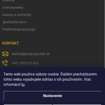
Kreatíny
Aminokyseliny
Gainery a sacharidy
Spaľovače tukov
Predtreningové pumpy
KONTAKT
obchod
@
aminoprotein.sk
+421 905 615 423
https://www.facebook.com/peterbinarbodyshop/
Tento web používa súbory cookie. Ďalším prechádzaním
tohto webu vyjadrujete súhlas s ich používaním. Viac
informácií
tu
.
Nastavenie