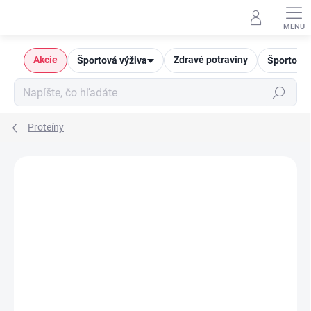
Prejsť
na
obsah
Akcie
Zdravé potraviny
Športová výživa
Športové 
Hľadať
Proteíny
AKCIA